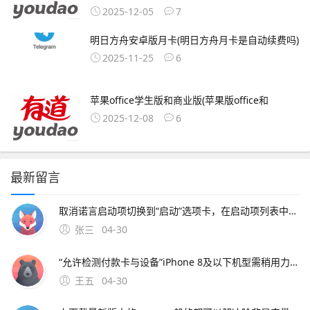
2025-12-05
7
明日方舟安卓版月卡(明日方舟月卡是自动续费吗)
2025-11-25
6
苹果office学生版和商业版(苹果版office和
2025-12-08
6
最新留言
取消诺言启动项切换到“启动”选项卡，在启动项列表中，找到“诺言”相关的程序项通常会显示为“nuoyan”或类似名称，将其前面的勾选框取消保存设置点击“确定”保存设置，重启计算机后生效二Mac系统下取
张三
04-30
“允许检测付款卡与设备”iPhone 8及以下机型需稍用力贴。丰巢智能柜网络无法连接解决方法如下如果遇到丰巢管家app，网络连接不上，首先要先确认你的wifi或者手机网络是正常的，你打开微信浏览器看一看
王五
04-30