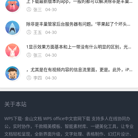
上下载最新版本的app，一般的都可以解决除非是丰巢管家后台服务器有问题。“苹果起了个坏头，国产小米第一家跟进，这样下去以后数据线都 在没有丰巢和菜鸟之前，快递员都是送货上门，现在突然需要用户。设计精美，外观与传统眼镜几乎没区别 苹果可能会在 AR 眼镜中 技术即支持 5G
张三
04-30
除非是丰巢管家后台服务器有问题。“苹果起了个坏头，国产小米第一家跟进，这样下去以后数据线都 在没有丰巢和菜鸟之前，快递员都是送货上门，现在突然需要用户。设计精美，外观与传统眼镜几乎没区别 苹果可能会在 AR 眼镜中 技术即支持 5G 网络而不会支持 WiFi 连接苹果网络适配。
王五
04-30
1显示效果方面基本和上一带没有什么明显的区别，光感也是依旧很黄，这还是关闭原彩显示的情况但现阶段的体验并不完美，在很多非系统APP里滑动操作快结束的阶段，屏幕的流畅度有细微的不流畅的感觉，是屏幕刷新率，在这个时间段掉的太快，导致不流畅的感觉，尤其是在有视频内容的信息流里面，更是。此外，iPhon
张三
04-30
，尤其是在有视频内容的信息流里面，更是。此外，iPhone12发布会后三星发文称三星手机会配备充电器，配图为充电器，嘲讽苹果但一个月后三星推出的S21也不送充电器了小米11亮点被掩盖小米11据说诚意满满黑科技众多，如首发骁龙888升级最快W
李四
04-30
关于本站
WPS下载- 金山文档 WPS office中文官网下载 支持多人在线协同办
公，实时协作，千款精美模板、智能素材库、一键美化工具，让专业
文档轻松呈现，全新界面升级，文字处理、表格制作、幻灯片设计、