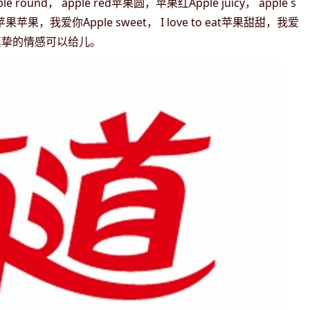
round， apple red苹果圆，苹果红Apple juicy， apple s
u苹果苹果，我爱你Apple sweet， I love to eat苹果甜甜，我爱
真挚的情感可以给儿。