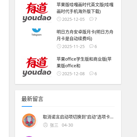
苹果版哇嘎画时代英文版(哇嘎
画时代手机海外版下载)
2025-12-05
7
明日方舟安卓版月卡(明日方舟
月卡是自动续费吗)
2025-11-25
6
苹果office学生版和商业版(苹
果版office和
2025-12-08
6
最新留言
取消诺言启动项切换到“启动”选项卡，在启动项列表中，找到“诺言”相关的程序项通常会显示为“nuoyan”或类似名称，将其前面的勾选框取消保存设置点击“确定”保存设置，重启计算机后生效二Mac系统下取
张三
04-30