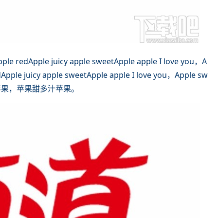
edApple juicy apple sweetApple apple I love you，A
dApple juicy apple sweetApple apple I love you，Apple sw
果红的苹果，苹果甜多汁苹果。