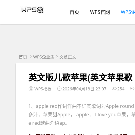
首页
WPS官网
WPS
首页
WPS企业版
文章正文
英文版儿歌苹果(英文苹果歌 
WPS模板
2026年04月18日 23:07
254
1、apple red作词作曲不详其歌词为Apple round， 
多汁，苹果甜Apple， apple， I love you苹果，苹
e red歌曲介绍ap。