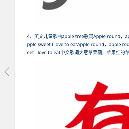
4、英文儿童歌曲apple tree歌词Apple round，apple r
pple sweet I love to eatApple round，apple re
eet I love to eat中文歌词大意苹果圆，苹