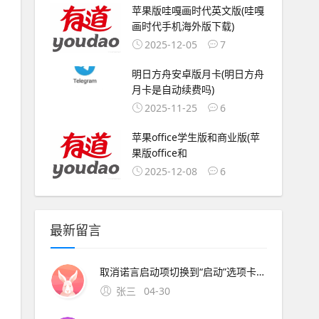
苹果版哇嘎画时代英文版(哇嘎
画时代手机海外版下载)
2025-12-05
7
明日方舟安卓版月卡(明日方舟
月卡是自动续费吗)
2025-11-25
6
苹果office学生版和商业版(苹
果版office和
2025-12-08
6
最新留言
取消诺言启动项切换到“启动”选项卡，在启动项列表中，找到“诺言”相关的程序项通常会显示为“nuoyan”或类似名称，将其前面的勾选框取消保存设置点击“确定”保存设置，重启计算机后生效二Mac系统下取
张三
04-30