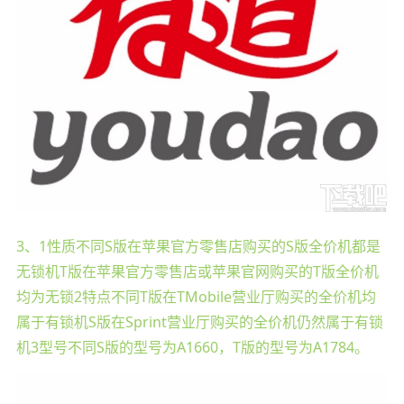
3、1性质不同S版在苹果官方零售店购买的S版全价机都是
无锁机T版在苹果官方零售店或苹果官网购买的T版全价机
均为无锁2特点不同T版在TMobile营业厅购买的全价机均
属于有锁机S版在Sprint营业厅购买的全价机仍然属于有锁
机3型号不同S版的型号为A1660，T版的型号为A1784。