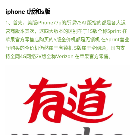
iphone t版和s版
1、首先，美版iPhone77p的所谓VSAT版指的都是各大运
营商版本其次，这四大版本的区别在于1S版全称Sprint 在
苹果官方零售店购买的S版全价机都是无锁机 在Sprint营业
厅购买的全价机仍然属于有锁机 S版属于全网通，国内支
持全网4G网络2V版全称Verizon 在苹果官方零售。