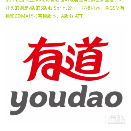
开头的则是v版的S版4s Sprint公司，双模机器，含GSM有
锁和CDMA烧号有锁版本，A版4s ATT。