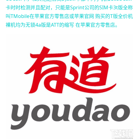
卡时时检测并且配对，只能是Sprint公司的SIM卡3t版全称
叫TMobile在苹果官方零售店或苹果官网 购买的T版全价机
裸机均为无锁4a版是ATT的缩写 在苹果官方零售店。