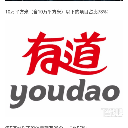
10万平方米（含10万平方米）以下的项目占比78%；