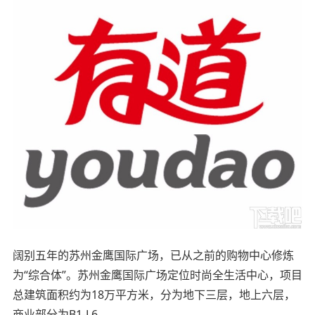
阔别五年的苏州金鹰国际广场，已从之前的购物中心修炼
为“综合体”。苏州金鹰国际广场定位时尚全生活中心，项目
总建筑面积约为18万平方米，分为地下三层，地上六层，
商业部分为B1-L6。