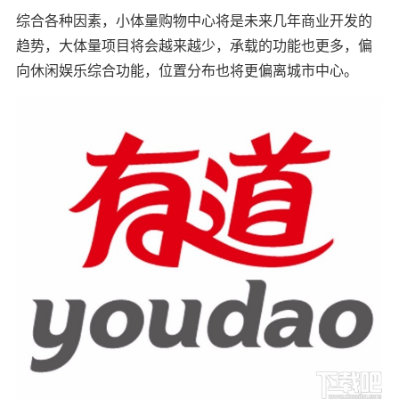
综合各种因素，小体量购物中心将是未来几年商业开发的
趋势，大体量项目将会越来越少，承载的功能也更多，偏
向休闲娱乐综合功能，位置分布也将更偏离城市中心。