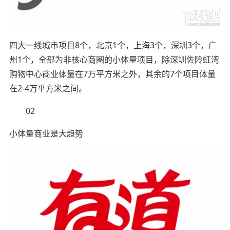
四大一线城市项目8个，北京1个，上海3个，深圳3个，广
州1个，全部为非核心商圈的小体量项目，除深圳佐阾虹湾
购物中心商业体量在7万平方米之外，其余的7个项目体量
在2-4万平方米之间。
02
小体量商业是大趋势