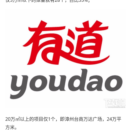
仅5万㎡以下的体量就有28个，占比55%；
20万㎡以上的项目仅1个，即漳州台商万达广场，24万平
方米。