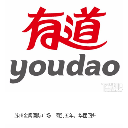
苏州金鹰国际广场：阔别五年，华丽回归