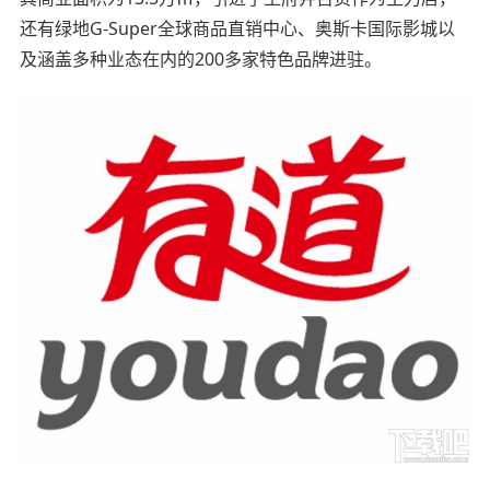
还有绿地G-Super全球商品直销中心、奥斯卡国际影城以
及涵盖多种业态在内的200多家特色品牌进驻。