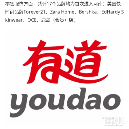
零售服饰方面，共计17个品牌均为首次进入河南：美国快
时尚品牌Forever21、Zara Home、Bershka、EdHardy S
kinwear、OCE、鹿岛（会员）店；