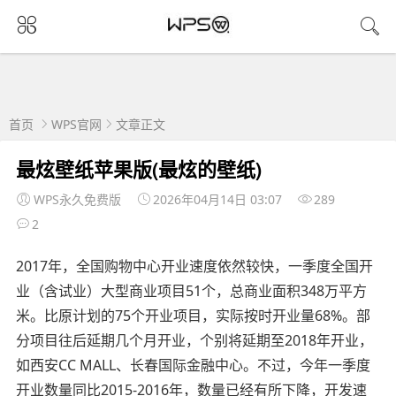
首页
WPS官网
文章正文
最炫壁纸苹果版(最炫的壁纸)
WPS永久免费版
2026年04月14日 03:07
289
2
2017年，全国购物中心开业速度依然较快，一季度全国开
业（含试业）大型商业项目51个，总商业面积348万平方
米。比原计划的75个开业项目，实际按时开业量68%。部
分项目往后延期几个月开业，个别将延期至2018年开业，
如西安CC MALL、长春国际金融中心。不过，今年一季度
开业数量同比2015-2016年，数量已经有所下降，开发速